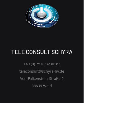
TELE CONSULT SCHYRA
+49 (0) 7578
/3230163
teleconsult@schyra-hv.de
Von-Falkenstein-Straße 2
88639 Wald
Start